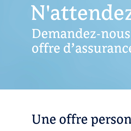
N'attendez
Demandez-nous 
offre d’assuran
Une offre person