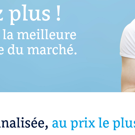
 plus !
la meilleure
ce du marché.
nalisée,
au prix le plu